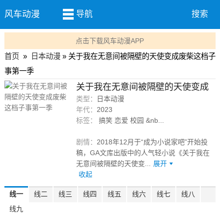
风车动漫
导航
搜索
点击下载风车动漫APP
首页
»
日本动漫
» 关于我在无意间被隔壁的天使变成废柴这档子
事第一季
关于我在无意间被隔壁的天使变成
废柴这档子事第一季
类型：
日本动漫
12集
年代：
2023
标签：
搞笑 恋爱 校园 &nb...
剧情：
2018年12月于“成为小说家吧”开始投
稿，GA文库出版中的人气轻小说《关于我在
无意间被隔壁的天使变...
展开
收起
线一
线二
线三
线四
线五
线六
线七
线八
线九