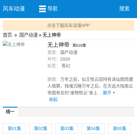
风车动漫
导航
搜索
点击下载风车动漫APP
首页
»
国产动漫
» 无上神帝
无上神帝
第628集
类型：
国产动漫
年代：
2020
标签：
奇幻
剧情：
万年之前，仙王牧云因持有诛仙图而遭
人暗算，残魂沉睡万年之后，在天运大陆南云
帝国有名的“废物牧云”身上...
展开
收起
线一
第01集
第02集
第03集
第04集
第05集