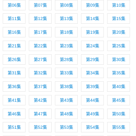
第06集
第07集
第08集
第09集
第10集
第11集
第12集
第13集
第14集
第15集
第16集
第17集
第18集
第19集
第20集
第21集
第22集
第23集
第24集
第25集
第26集
第27集
第28集
第29集
第30集
第31集
第32集
第33集
第34集
第35集
第36集
第37集
第38集
第39集
第40集
第41集
第42集
第43集
第44集
第45集
第46集
第47集
第48集
第49集
第50集
第51集
第52集
第53集
第54集
第55集