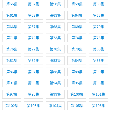
第56集
第57集
第58集
第59集
第60集
第61集
第62集
第63集
第64集
第65集
第66集
第67集
第68集
第69集
第70集
第71集
第72集
第73集
第74集
第75集
第76集
第77集
第78集
第79集
第80集
第81集
第82集
第83集
第84集
第85集
第86集
第87集
第88集
第89集
第90集
第91集
第93集
第94集
第95集
第96集
第97集
第98集
第99集
第100集
第101集
第102集
第103集
第104集
第105集
第106集