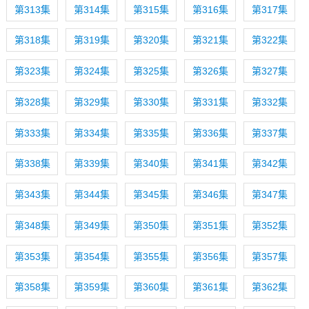
第313集
第314集
第315集
第316集
第317集
第318集
第319集
第320集
第321集
第322集
第323集
第324集
第325集
第326集
第327集
第328集
第329集
第330集
第331集
第332集
第333集
第334集
第335集
第336集
第337集
第338集
第339集
第340集
第341集
第342集
第343集
第344集
第345集
第346集
第347集
第348集
第349集
第350集
第351集
第352集
第353集
第354集
第355集
第356集
第357集
第358集
第359集
第360集
第361集
第362集