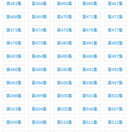
第463集
第464集
第465集
第466集
第467集
第468集
第469集
第470集
第471集
第472集
第473集
第474集
第475集
第476集
第477集
第478集
第479集
第480集
第481集
第482集
第483集
第484集
第485集
第486集
第487集
第488集
第489集
第490集
第491集
第492集
第493集
第494集
第495集
第496集
第497集
第498集
第499集
第500集
第501集
第502集
第503集
第504集
第505集
第506集
第507集
第508集
第509集
第510集
第511集
第512集