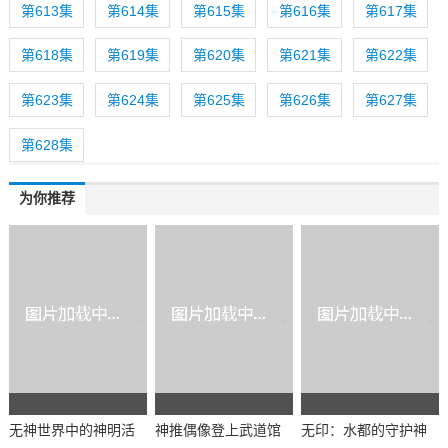
第613集
第614集
第615集
第616集
第617集
第618集
第619集
第620集
第621集
第622集
第623集
第624集
第625集
第626集
第627集
第628集
为你推荐
无神世界中的神明活
神推偶像登上武道馆
无印：水都的守护神