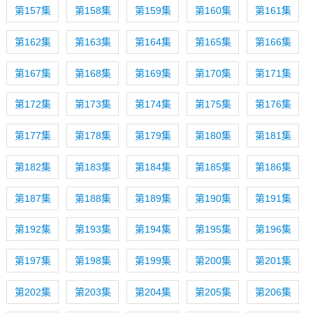
第157集
第158集
第159集
第160集
第161集
第162集
第163集
第164集
第165集
第166集
第167集
第168集
第169集
第170集
第171集
第172集
第173集
第174集
第175集
第176集
第177集
第178集
第179集
第180集
第181集
第182集
第183集
第184集
第185集
第186集
第187集
第188集
第189集
第190集
第191集
第192集
第193集
第194集
第195集
第196集
第197集
第198集
第199集
第200集
第201集
第202集
第203集
第204集
第205集
第206集