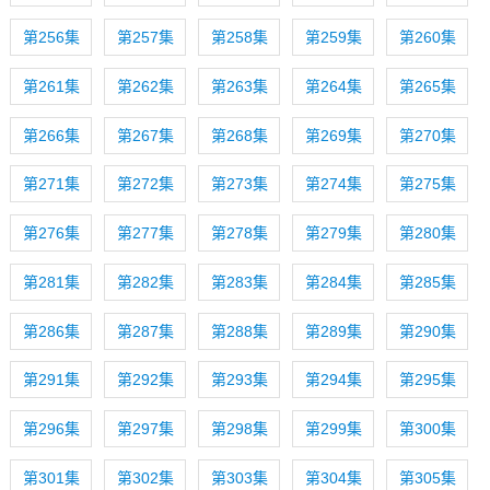
第256集
第257集
第258集
第259集
第260集
第261集
第262集
第263集
第264集
第265集
第266集
第267集
第268集
第269集
第270集
第271集
第272集
第273集
第274集
第275集
第276集
第277集
第278集
第279集
第280集
第281集
第282集
第283集
第284集
第285集
第286集
第287集
第288集
第289集
第290集
第291集
第292集
第293集
第294集
第295集
第296集
第297集
第298集
第299集
第300集
第301集
第302集
第303集
第304集
第305集