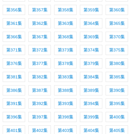
第356集
第357集
第358集
第359集
第360集
第361集
第362集
第363集
第364集
第365集
第366集
第367集
第368集
第369集
第370集
第371集
第372集
第373集
第374集
第375集
第376集
第377集
第378集
第379集
第380集
第381集
第382集
第383集
第384集
第385集
第386集
第387集
第388集
第389集
第390集
第391集
第392集
第393集
第394集
第395集
第396集
第397集
第398集
第399集
第400集
第401集
第402集
第403集
第404集
第405集