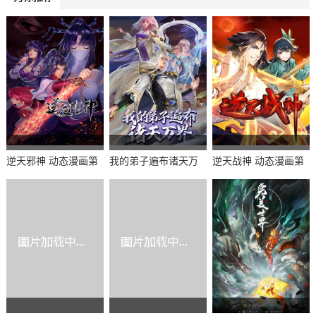
逆天邪神 动态漫画第
我的弟子遍布诸天万
逆天战神 动态漫画第
二季
界 动态漫画第一季
一季