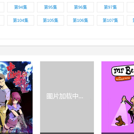
第94集
第95集
第96集
第97集
第104集
第105集
第106集
第107集