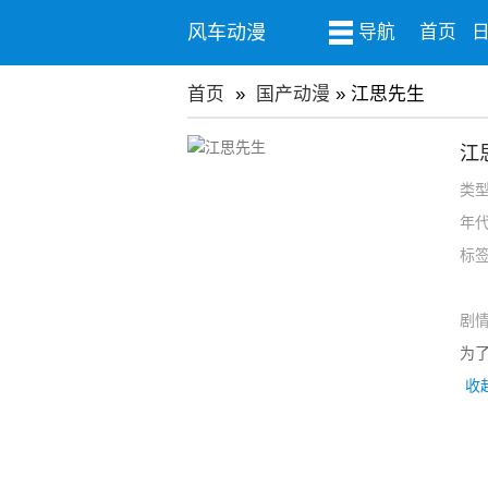
风车动漫
导航
首页
首页
»
国产动漫
» 江思先生
江
类
年
标
剧
为
收