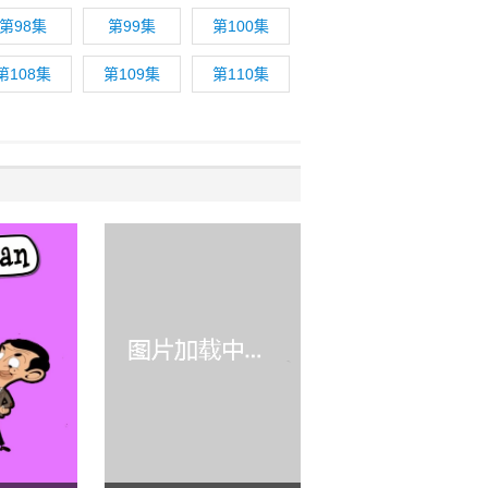
第98集
第99集
第100集
第108集
第109集
第110集