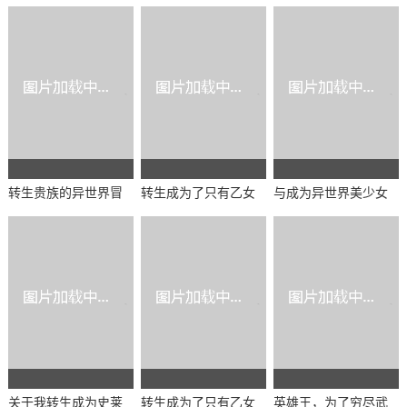
转生贵族的异世界冒
转生成为了只有乙女
与成为异世界美少女
险录～不知自重的诸
游戏破灭Flag的邪恶
的大叔一起冒险第一
神的使徒～第一季
大小姐 第二季
季
关于我转生成为史莱
转生成为了只有乙女
英雄王，为了穷尽武