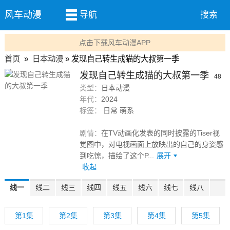
风车动漫
导航
搜索
点击下载风车动漫APP
首页
»
日本动漫
» 发现自己转生成猫的大叔第一季
发现自己转生成猫的大叔第一季
48
类型：
日本动漫
集
年代：
2024
标签：
日常 萌系
剧情：
在TV动画化发表的同时披露的Tiser视
觉图中，对电视画面上放映出的自己的身姿感
到吃惊，描绘了这个P...
展开
收起
线一
线二
线三
线四
线五
线六
线七
线八
第1集
第2集
第3集
第4集
第5集