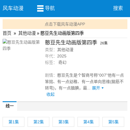
风车动漫
导航
搜索
点击下载风车动漫APP
首页
»
其他动漫
» 憨豆先生动画版第四季
憨豆先生动画版第四季
26集
类型：
其他动漫
年代：
2025
标签：
奇幻
剧情：
憨豆先生是个智商号称“007”他有一点
笨拙、有一点幼稚、有一点单向思维(脑筋不
转弯)，有一点腼腆，最...
展开
收起
线一
第1集
第2集
第3集
第4集
第5集