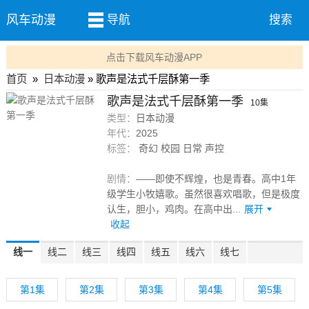
风车动漫
导航
搜索
点击下载风车动漫APP
首页
»
日本动漫
» 歌声是法式千层酥第一季
歌声是法式千层酥第一季
10集
类型：
日本动漫
年代：
2025
标签：
奇幻 校园 日常 声控
剧情：
——即使不辉煌，也是青春。高中1年
级学生小牧嬉歌。虽然很喜欢唱歌，但是极度
认生，胆小，鸡肉。在高中出...
展开
收起
线一
线二
线三
线四
线五
线六
线七
第1集
第2集
第3集
第4集
第5集