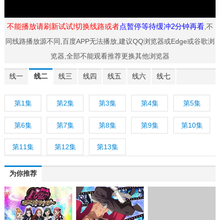
不能播放请刷新试试!切换线路或者
点暂停等待缓冲2分钟再看
,不
同线路播放源不同,百度APP无法播放,建议QQ浏览器或Edge或谷歌浏
览器,全部不能观看推荐更换其他浏览器
线一
线二
线三
线四
线五
线六
线七
第1集
第2集
第3集
第4集
第5集
第6集
第7集
第8集
第9集
第10集
第11集
第12集
第13集
为你推荐