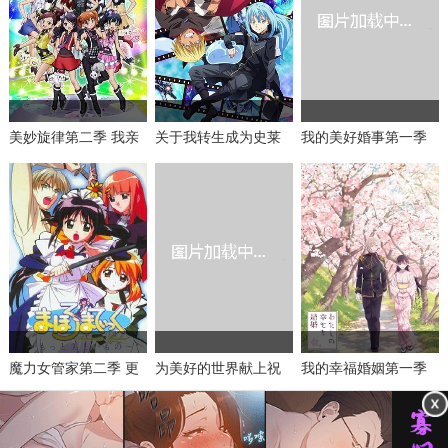
美妙旋律第二季 我亲
关于我转生成为史莱
我的美好婚事第一季
爱的未来
姆的那件事第二季 Pa
rt.2
魔力女管家第二季 更
为美好的世界献上祝
我的幸福婚姻第一季
美丽的事物
福！第二季+OVA