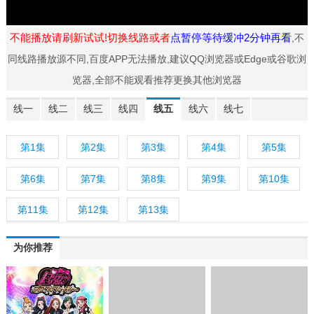
不能播放请刷新试试!切换线路或者
点暂停等待缓冲2分钟再看
,不
同线路播放源不同,百度APP无法播放,建议QQ浏览器或Edge或谷歌浏
览器,全部不能观看推荐更换其他浏览器
线一
线二
线三
线四
线五
线六
线七
第1集
第2集
第3集
第4集
第5集
第6集
第7集
第8集
第9集
第10集
第11集
第12集
第13集
为你推荐